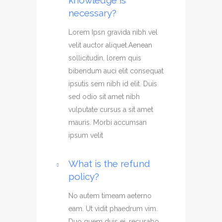
knowledge is
necessary?
Lorem Ipsn gravida nibh vel
velit auctor aliquet.Aenean
sollicitudin, lorem quis
bibendum auci elit consequat
ipsutis sem nibh id elit. Duis
sed odio sit amet nibh
vulputate cursus a sit amet
mauris. Morbi accumsan
ipsum velit
What is the refund
policy?
No autem timeam aeterno
eam. Ut vidit phaedrum vim.
Duo quem duis ei, recusabo