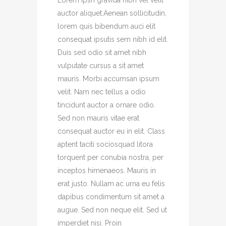
Lorem Ipsn gravida nibh vel velit
auctor aliquet.Aenean sollicitudin,
lorem quis bibendum auci elit
consequat ipsutis sem nibh id elit.
Duis sed odio sit amet nibh
vulputate cursus a sit amet
mauris. Morbi accumsan ipsum
velit. Nam nec tellus a odio
tincidunt auctor a ornare odio.
Sed non mauris vitae erat
consequat auctor eu in elit. Class
aptent taciti sociosquad litora
torquent per conubia nostra, per
inceptos himenaeos. Mauris in
erat justo. Nullam ac urna eu felis
dapibus condimentum sit amet a
augue. Sed non neque elit. Sed ut
imperdiet nisi. Proin