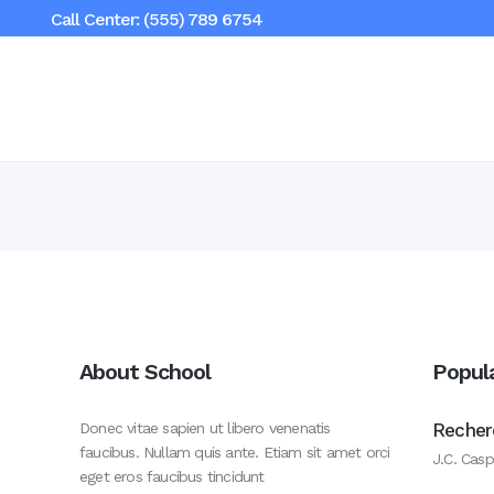
Call Center: (555) 789 6754
About School
Popul
Donec vitae sapien ut libero venenatis
Recher
faucibus. Nullam quis ante. Etiam sit amet orci
J.C. Casp
eget eros faucibus tincidunt