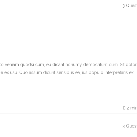
3
Quest
 iusto veniam quodsi cum, eu dicant nonumy democritum cum. Sit dolo
tie ex usu. Quo assum dicunt sensibus ea, ius populo interpretaris ex,
2
min
3
Quest