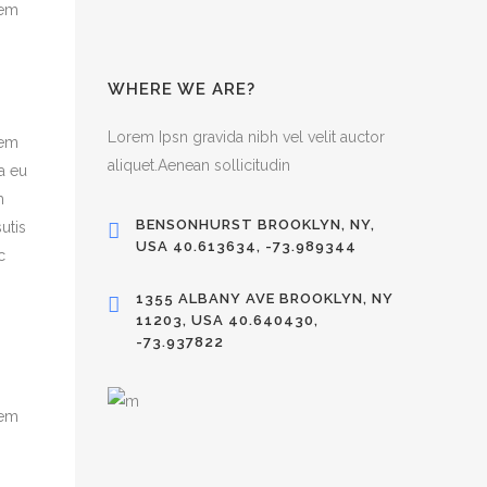
sem
WHERE WE ARE?
Lorem Ipsn gravida nibh vel velit auctor
sem
aliquet.Aenean sollicitudin
a eu
m
BENSONHURST BROOKLYN, NY,
utis
USA 40.613634, -73.989344
c
1355 ALBANY AVE BROOKLYN, NY
11203, USA 40.640430,
-73.937822
sem