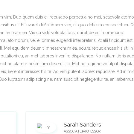
um vim. Duo quem duis ei, recusabo perpetua no mei, scaevola atom
sibus ut. Ei iuvaret definitionem vim, ut quo delicata consectetuer. Q
 omnium nam ea. Vix cu vidit voluptatibus, qui at delenit commune
al atomorum, vel ei omnes eligendi interpretaris. At alii tincidunt est,
. Mei equidem deleniti mnesarchum ea, soluta repudiandae his ut, in
utationi eu, an mel labores invenire disputando. No nullam libris au
el no utamur petentium deseruisse. Mel ne regione volutpat disputat
ix, fierent interesset his te. Ad vim putent laoreet repudiare. Ad inimi
 Quo luptatum adipiscing ne, nam suscipit neglegentur te, an habemus
Sarah Sanders
ASSOCIATE PROFESSOR