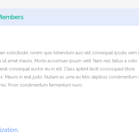
Members
ean sollicitudin, lorem quis bibendum auci elit consequat ipsutis sem 
s a sit amet mauris. Morbi accumsan ipsum velit. Nam nec tellus a odio
rat consequat auctor eu in elit. Class aptent taciti sociosquad litora
. Mauris in erat justo. Nullam ac urna eu felis dapibus condimentum s
t nisi. Proin condimentum fermentum nunc
ization.