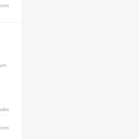
ions
rum
utes
ions