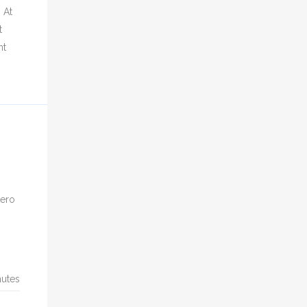
 At
t
nt
tero
utes