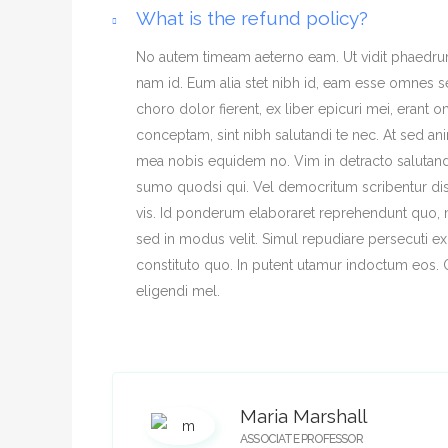
What is the refund policy?
No autem timeam aeterno eam. Ut vidit phaedr
nam id. Eum alia stet nibh id, eam esse omnes sen
choro dolor fierent, ex liber epicuri mei, erant
conceptam, sint nibh salutandi te nec. At sed anim
mea nobis equidem no. Vim in detracto salutandi
sumo quodsi qui. Vel democritum scribentur disp
vis. Id ponderum elaboraret reprehendunt quo, m
sed in modus velit. Simul repudiare persecuti ex v
constituto quo. In putent utamur indoctum eos.
eligendi mel.
Maria Marshall
ASSOCIATE PROFESSOR