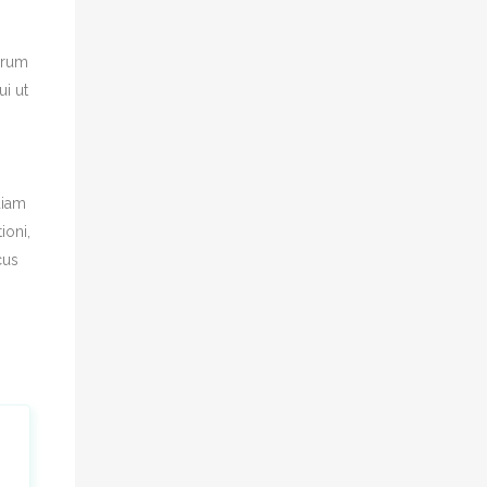
orum
ui ut
diam
ioni,
cus