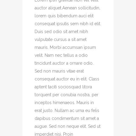
Lorem Ipsn gravida nibh vel velit
auctor aliquet.Aenean sollicitudin,
lorem quis bibendum auci elit
consequat ipsutis sem nibh id elit.
Duis sed odio sit amet nibh
vulputate cursus a sit amet
mauris. Morbi accumsan ipsum
velit. Nam nec tellus a odio
tincidunt auctor a ornare odio.
Sed non mauris vitae erat
consequat auctor eu in elit. Class
aptent taciti sociosquad litora
torquent per conubia nostra, per
inceptos himenaeos. Mauris in
erat justo. Nullam ac urna eu felis
dapibus condimentum sit amet a
augue. Sed non neque elit. Sed ut
imperdiet nisi. Proin