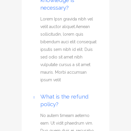
knowledge is
necessary?
Lorem Ipsn gravida nibh vel
velit auctor aliquet.Aenean
sollicitudin, lorem quis
bibendum auci elit consequat
ipsutis sem nibh id elit. Duis
sed odio sit amet nibh
vulputate cursus a sit amet
mauris. Morbi accumsan
ipsum velit
What is the refund
policy?
No autem timeam aeterno
eam. Ut vidit phaedrum vim.
Duo quem duis ei, recusabo