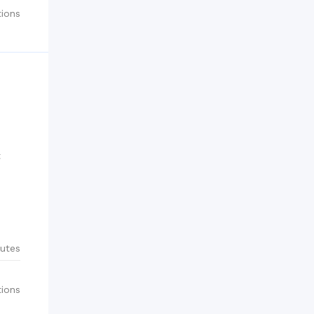
ions
t
utes
ions