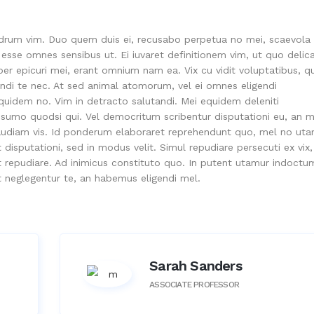
drum vim. Duo quem duis ei, recusabo perpetua no mei, scaevola
sse omnes sensibus ut. Ei iuvaret definitionem vim, ut quo delic
iber epicuri mei, erant omnium nam ea. Vix cu vidit voluptatibus, qu
di te nec. At sed animal atomorum, vel ei omnes eligendi
 equidem no. Vim in detracto salutandi. Mei equidem deleniti
 sumo quodsi qui. Vel democritum scribentur disputationi eu, an m
s audiam vis. Id ponderum elaboraret reprehendunt quo, mel no ut
disputationi, sed in modus velit. Simul repudiare persecuti ex vix,
et repudiare. Ad inimicus constituto quo. In putent utamur indoctu
t neglegentur te, an habemus eligendi mel.
Sarah Sanders
ASSOCIATE PROFESSOR