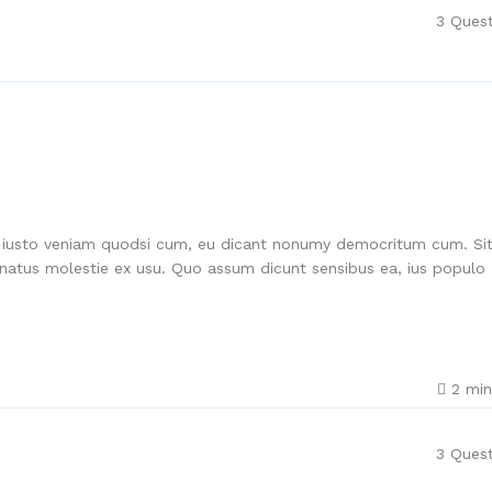
3
Quest
In iusto veniam quodsi cum, eu dicant nonumy democritum cum. Si
ornatus molestie ex usu. Quo assum dicunt sensibus ea, ius populo
2
min
3
Quest