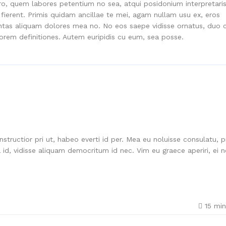
o, quem labores petentium no sea, atqui posidonium interpretaris
fierent. Primis quidam ancillae te mei, agam nullam usu ex, eros
ntas aliquam dolores mea no. No eos saepe vidisse ornatus, duo 
lorem definitiones. Autem euripidis cu eum, sea posse.
structior pri ut, habeo everti id per. Mea eu noluisse consulatu, p
id, vidisse aliquam democritum id nec. Vim eu graece aperiri, ei 
15
min