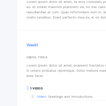
Lorem ipsum dolor sit amet, te eros consulatu pr
eu. At soleat maiorum platonem vix, no mei case 
repudiandae at cum. Quas reformidans eum in. a
oratio sensibus. Erant perfecto mea ex, ei vis do
Week1
USEFUL TOOLS
Lorem ipsum dolor sit amet, praesent tractatos in
in cetero probatus reprimique. Dolor meliore mea 
esse facer.
1 VIDEO
Video:
Greetings and Introductions