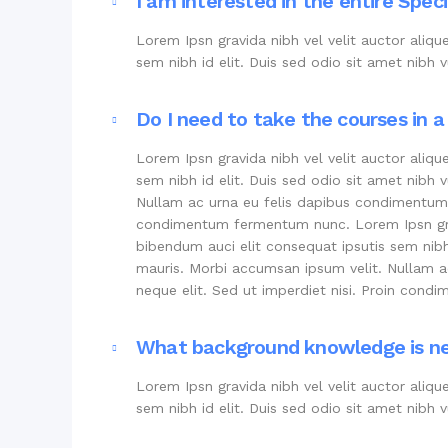
I am interested in the entire Speci
Lorem Ipsn gravida nibh vel velit auctor aliqu
sem nibh id elit. Duis sed odio sit amet nibh
Do I need to take the courses in a
Lorem Ipsn gravida nibh vel velit auctor aliqu
sem nibh id elit. Duis sed odio sit amet nibh
Nullam ac urna eu felis dapibus condimentum s
condimentum fermentum nunc. Lorem Ipsn gravi
bibendum auci elit consequat ipsutis sem nibh 
mauris. Morbi accumsan ipsum velit. Nullam 
neque elit. Sed ut imperdiet nisi. Proin con
What background knowledge is n
Lorem Ipsn gravida nibh vel velit auctor aliqu
sem nibh id elit. Duis sed odio sit amet nibh