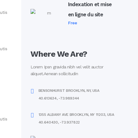
Indexation et mise
utis
en ligne du site
Free
utis
Where We Are?
Lorem Ipsn gravida nibh vel velit auctor
aliquet.Aenean sollicitudin
BENSONHURST BROOKLYN, NY, USA
40.613634, -73.989344
1355 ALBANY AVE BROOKLYN, NY 11203, USA
utis
40.640430, -73.937822