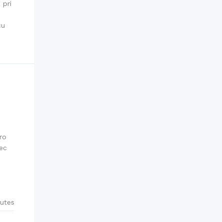
 pri
cu
ro
nec
utes