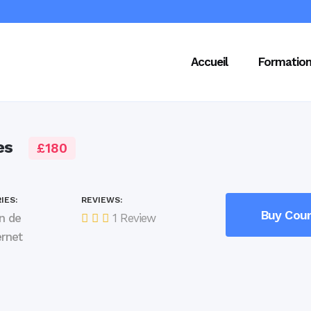
Accueil
Formatio
es
£180
IES:
REVIEWS:
Buy Cou
n de
1 Review
ernet