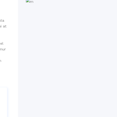
ata
i at
el
amur
m