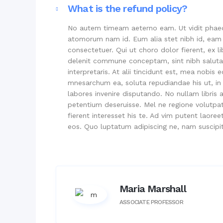
What is the refund policy?
No autem timeam aeterno eam. Ut vidit phae
atomorum nam id. Eum alia stet nibh id, eam e
consectetuer. Qui ut choro dolor fierent, ex l
delenit commune conceptam, sint nibh salutan
interpretaris. At alii tincidunt est, mea nobis
mnesarchum ea, soluta repudiandae his ut, in
labores invenire disputando. No nullam libri
petentium deseruisse. Mel ne regione volutpat 
fierent interesset his te. Ad vim putent laore
eos. Quo luptatum adipiscing ne, nam suscipi
Maria Marshall
ASSOCIATE PROFESSOR